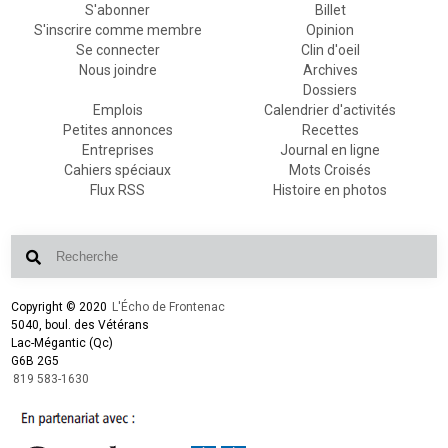
S'abonner
Billet
S'inscrire comme membre
Opinion
Se connecter
Clin d'oeil
Nous joindre
Archives
Dossiers
Emplois
Calendrier d'activités
Petites annonces
Recettes
Entreprises
Journal en ligne
Cahiers spéciaux
Mots Croisés
Flux RSS
Histoire en photos
Copyright © 2020
L'Écho de Frontenac
5040, boul. des Vétérans
Lac-Mégantic (Qc)
G6B 2G5
819 583-1630