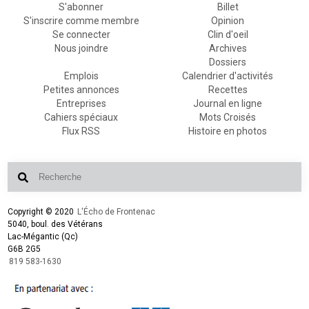
S'abonner
Billet
S'inscrire comme membre
Opinion
Se connecter
Clin d'oeil
Nous joindre
Archives
Dossiers
Emplois
Calendrier d'activités
Petites annonces
Recettes
Entreprises
Journal en ligne
Cahiers spéciaux
Mots Croisés
Flux RSS
Histoire en photos
Copyright © 2020
L'Écho de Frontenac
5040, boul. des Vétérans
Lac-Mégantic (Qc)
G6B 2G5
819 583-1630