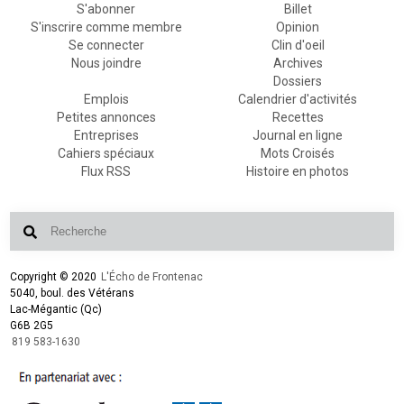
S'abonner
Billet
S'inscrire comme membre
Opinion
Se connecter
Clin d'oeil
Nous joindre
Archives
Dossiers
Emplois
Calendrier d'activités
Petites annonces
Recettes
Entreprises
Journal en ligne
Cahiers spéciaux
Mots Croisés
Flux RSS
Histoire en photos
Copyright © 2020
L'Écho de Frontenac
5040, boul. des Vétérans
Lac-Mégantic (Qc)
G6B 2G5
819 583-1630