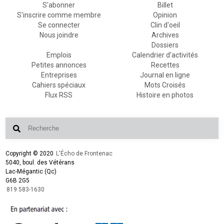
S'abonner
Billet
S'inscrire comme membre
Opinion
Se connecter
Clin d'oeil
Nous joindre
Archives
Dossiers
Emplois
Calendrier d'activités
Petites annonces
Recettes
Entreprises
Journal en ligne
Cahiers spéciaux
Mots Croisés
Flux RSS
Histoire en photos
Copyright © 2020
L'Écho de Frontenac
5040, boul. des Vétérans
Lac-Mégantic (Qc)
G6B 2G5
819 583-1630