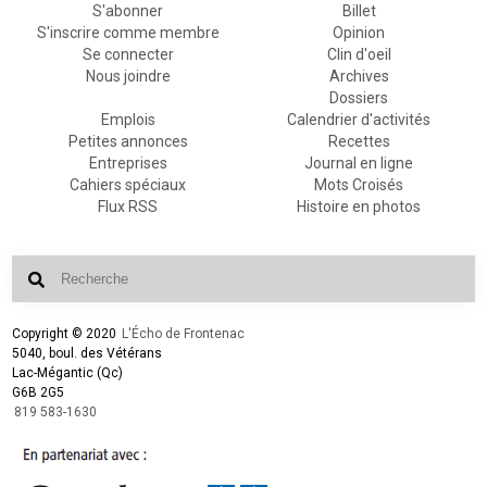
S'abonner
Billet
S'inscrire comme membre
Opinion
Se connecter
Clin d'oeil
Nous joindre
Archives
Dossiers
Emplois
Calendrier d'activités
Petites annonces
Recettes
Entreprises
Journal en ligne
Cahiers spéciaux
Mots Croisés
Flux RSS
Histoire en photos
Copyright © 2020
L'Écho de Frontenac
5040, boul. des Vétérans
Lac-Mégantic (Qc)
G6B 2G5
819 583-1630