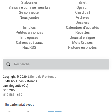
S'abonner
Billet
S'inscrire comme membre
Opinion
Se connecter
Clin d'oeil
Nous joindre
Archives
Dossiers
Emplois
Calendrier d'activités
Petites annonces
Recettes
Entreprises
Journal en ligne
Cahiers spéciaux
Mots Croisés
Flux RSS
Histoire en photos
Copyright © 2020
L'Écho de Frontenac
5040, boul. des Vétérans
Lac-Mégantic (Qc)
G6B 2G5
819 583-1630