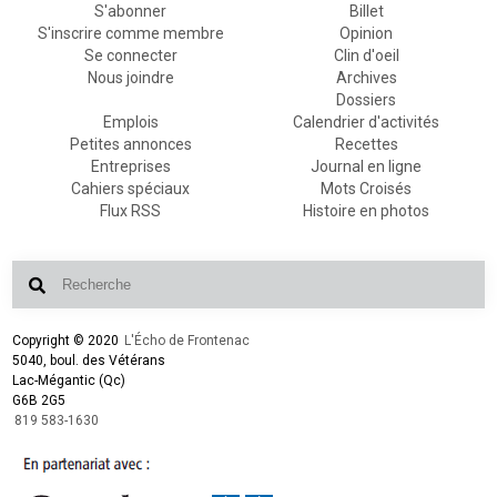
S'abonner
Billet
S'inscrire comme membre
Opinion
Se connecter
Clin d'oeil
Nous joindre
Archives
Dossiers
Emplois
Calendrier d'activités
Petites annonces
Recettes
Entreprises
Journal en ligne
Cahiers spéciaux
Mots Croisés
Flux RSS
Histoire en photos
Copyright © 2020
L'Écho de Frontenac
5040, boul. des Vétérans
Lac-Mégantic (Qc)
G6B 2G5
819 583-1630