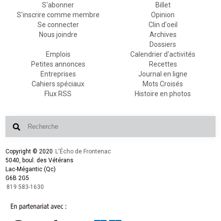
S'abonner
Billet
S'inscrire comme membre
Opinion
Se connecter
Clin d'oeil
Nous joindre
Archives
Dossiers
Emplois
Calendrier d'activités
Petites annonces
Recettes
Entreprises
Journal en ligne
Cahiers spéciaux
Mots Croisés
Flux RSS
Histoire en photos
Copyright © 2020
L'Écho de Frontenac
5040, boul. des Vétérans
Lac-Mégantic (Qc)
G6B 2G5
819 583-1630