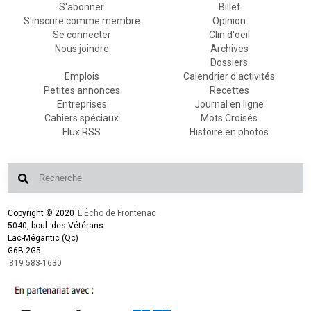
S'abonner
Billet
S'inscrire comme membre
Opinion
Se connecter
Clin d'oeil
Nous joindre
Archives
Dossiers
Emplois
Calendrier d'activités
Petites annonces
Recettes
Entreprises
Journal en ligne
Cahiers spéciaux
Mots Croisés
Flux RSS
Histoire en photos
Copyright © 2020
L'Écho de Frontenac
5040, boul. des Vétérans
Lac-Mégantic (Qc)
G6B 2G5
819 583-1630