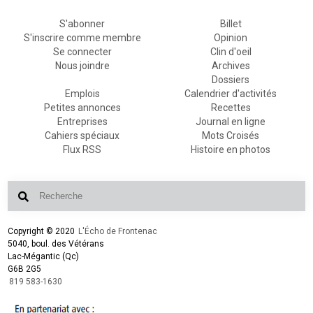
S'abonner
Billet
S'inscrire comme membre
Opinion
Se connecter
Clin d'oeil
Nous joindre
Archives
Dossiers
Emplois
Calendrier d'activités
Petites annonces
Recettes
Entreprises
Journal en ligne
Cahiers spéciaux
Mots Croisés
Flux RSS
Histoire en photos
Copyright © 2020
L'Écho de Frontenac
5040, boul. des Vétérans
Lac-Mégantic (Qc)
G6B 2G5
819 583-1630