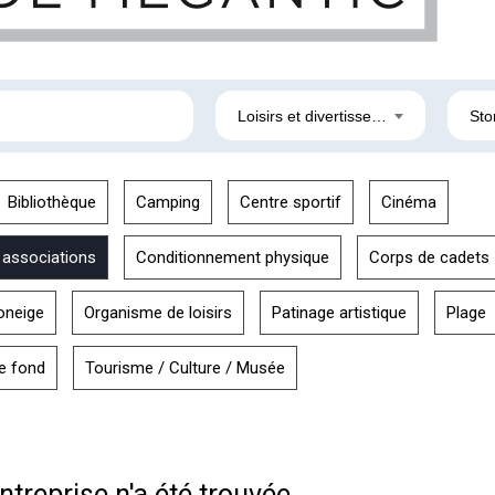
Loisirs et divertissement
Sto
Bibliothèque
Camping
Centre sportif
Cinéma
 associations
Conditionnement physique
Corps de cadets
oneige
Organisme de loisirs
Patinage artistique
Plage
de fond
Tourisme / Culture / Musée
treprise n'a été trouvée.