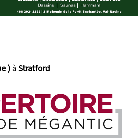
e )
à
Stratford