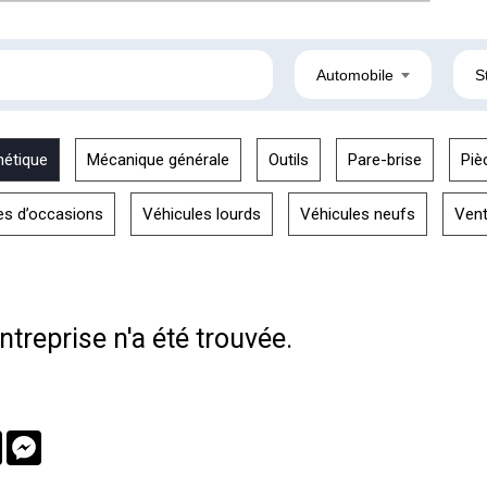
Automobile
S
hétique
Mécanique générale
Outils
Pare-brise
Piè
es d’occasions
Véhicules lourds
Véhicules neufs
Ven
treprise n'a été trouvée.
book
Twitter
Messenger