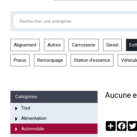
Alignement
Autres
Carrosserie
Diesel
Est
Pneus
Remorquage
Station d'essence
Véhicul
Aucune en
Catégories
Tout
Alimentation
Partager
Face
Automobile