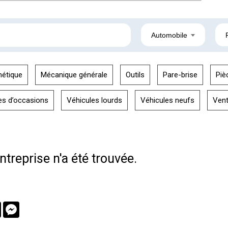
Automobile
hétique
Mécanique générale
Outils
Pare-brise
Piè
es d’occasions
Véhicules lourds
Véhicules neufs
Ven
treprise n'a été trouvée.
book
Twitter
Messenger