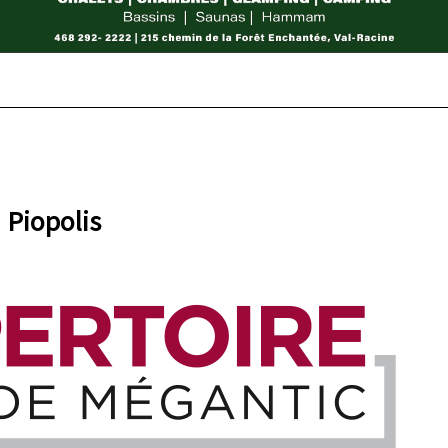
à
Piopolis