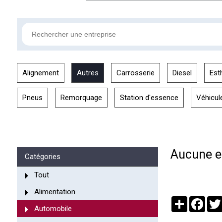
Alignement
Autres
Carrosserie
Diesel
Est
Pneus
Remorquage
Station d'essence
Véhicul
Aucune en
Catégories
Tout
Alimentation
Partager
Face
Automobile