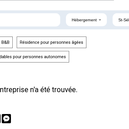
Hébergement
St-Sé
t B&B
Résidence pour personnes âgées
dables pour personnes autonomes
treprise n'a été trouvée.
book
Twitter
Messenger