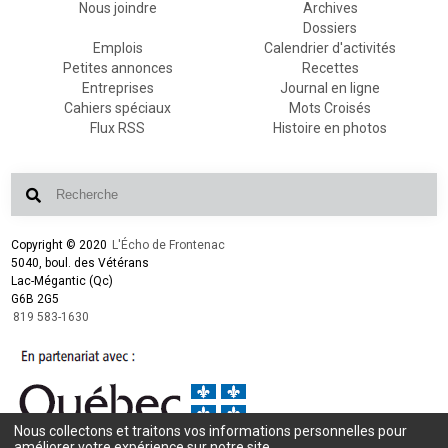
Nous joindre
Archives
Dossiers
Emplois
Calendrier d'activités
Petites annonces
Recettes
Entreprises
Journal en ligne
Cahiers spéciaux
Mots Croisés
Flux RSS
Histoire en photos
Copyright © 2020
L'Écho de Frontenac
5040, boul. des Vétérans
Lac-Mégantic (Qc)
G6B 2G5
819 583-1630
Nous collectons et traitons vos informations personnelles pour
Conception et design :
L'Écho de Frontenac
améliorer votre expérience sur notre site.