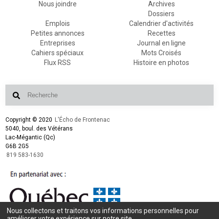
Nous joindre
Archives
Dossiers
Emplois
Calendrier d'activités
Petites annonces
Recettes
Entreprises
Journal en ligne
Cahiers spéciaux
Mots Croisés
Flux RSS
Histoire en photos
Copyright © 2020
L'Écho de Frontenac
5040, boul. des Vétérans
Lac-Mégantic (Qc)
G6B 2G5
819 583-1630
Nous collectons et traitons vos informations personnelles pour
Conception et design :
L'Écho de Frontenac
améliorer votre expérience sur notre site.