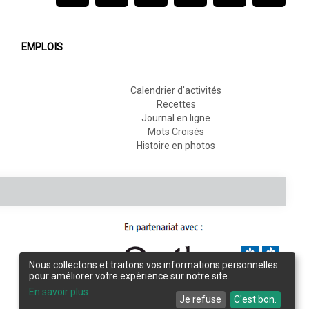
EMPLOIS
Calendrier d'activités
Recettes
Journal en ligne
Mots Croisés
Histoire en photos
Nous collectons et traitons vos informations personnelles
pour améliorer votre expérience sur notre site.
Conception et design :
L'Écho de Frontenac
En savoir plus
Je refuse
C'est bon.
Intégration et programmation :
LogiACTION