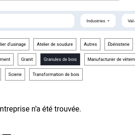
Industries
Val
lier d'usinage
Atelier de soudure
Autres
Ébénisterie
ement
Granit
Granules de bois
Manufacturier de vêtem
Scierie
Transformation de bois
treprise n'a été trouvée.