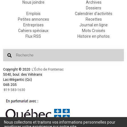
Nous joindre
Archives
Dossiers
Emplois
Calendrier d'activités
Petites annonces
Recettes
Entreprises
Journal en ligne
Cahiers spéciaux
Mots Croisés
Flux RSS
Histoire en photos
Copyright © 2020
L'Écho de Frontenac
5040, boul. des Vétérans
Lac-Mégantic (Qc)
G6B 2G5
819 583-1630
Nous collectons et traitons vos informations personnelles pour
Conception et design :
L'Écho de Frontenac
améliorer votre expérience sur notre site.