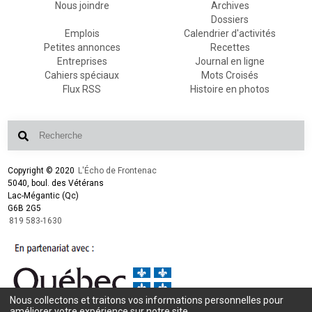
Nous joindre
Archives
Dossiers
Emplois
Calendrier d'activités
Petites annonces
Recettes
Entreprises
Journal en ligne
Cahiers spéciaux
Mots Croisés
Flux RSS
Histoire en photos
Copyright © 2020
L'Écho de Frontenac
5040, boul. des Vétérans
Lac-Mégantic (Qc)
G6B 2G5
819 583-1630
Nous collectons et traitons vos informations personnelles pour
Conception et design :
L'Écho de Frontenac
améliorer votre expérience sur notre site.