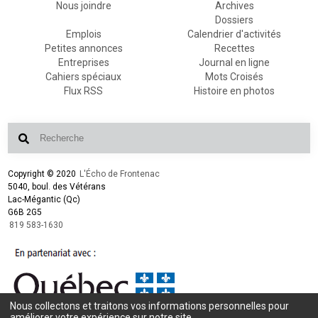
Nous joindre
Archives
Dossiers
Emplois
Calendrier d'activités
Petites annonces
Recettes
Entreprises
Journal en ligne
Cahiers spéciaux
Mots Croisés
Flux RSS
Histoire en photos
Copyright © 2020
L'Écho de Frontenac
5040, boul. des Vétérans
Lac-Mégantic (Qc)
G6B 2G5
819 583-1630
Nous collectons et traitons vos informations personnelles pour
Conception et design :
L'Écho de Frontenac
améliorer votre expérience sur notre site.