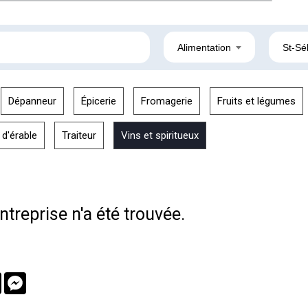
Alimentation
St-Sé
Dépanneur
Épicerie
Fromagerie
Fruits et légumes
 d'érable
Traiteur
Vins et spiritueux
treprise n'a été trouvée.
book
Twitter
Messenger