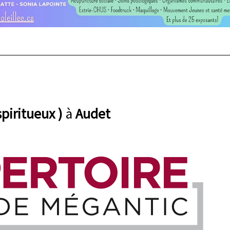
spiritueux )
à
Audet