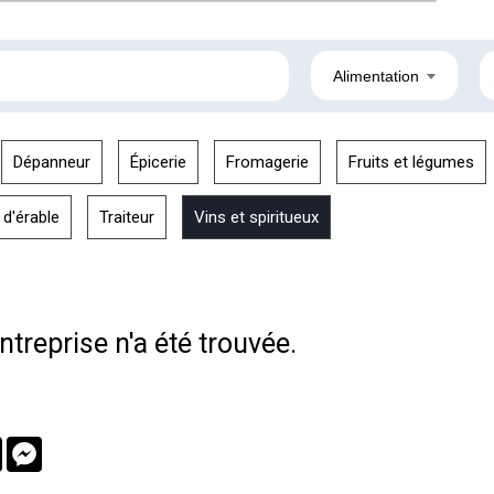
Alimentation
Dépanneur
Épicerie
Fromagerie
Fruits et légumes
 d'érable
Traiteur
Vins et spiritueux
treprise n'a été trouvée.
book
Twitter
Messenger