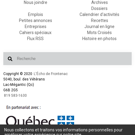
Nous joindre
Archives
Dossiers
Emplois
Calendrier d'activités
Petites annonces
Recettes
Entreprises
Journal en ligne
Cahiers spéciaux
Mots Croisés
Flux RSS
Histoire en photos
Copyright © 2020
L'Écho de Frontenac
5040, boul. des Vétérans
Lac-Mégantic (Qc)
G6B 2G5
819 583-1630
Nous collectons et traitons vos informations personnelles pour
Conception et design :
L'Écho de Frontenac
améliorer votre expérience sur notre site.