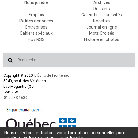
Nous joindre
Archives
Dossiers
Emplois
Calendrier d'activités
Petites annonces
Recettes
Entreprises
Journal en ligne
Cahiers spéciaux
Mots Croisés
Flux RSS
Histoire en photos
Copyright © 2020
L'Écho de Frontenac
5040, boul. des Vétérans
Lac-Mégantic (Qc)
G6B 2G5
819 583-1630
Nous collectons et traitons vos informations personnelles pour
Conception et design :
L'Écho de Frontenac
améliorer votre expérience sur notre site.