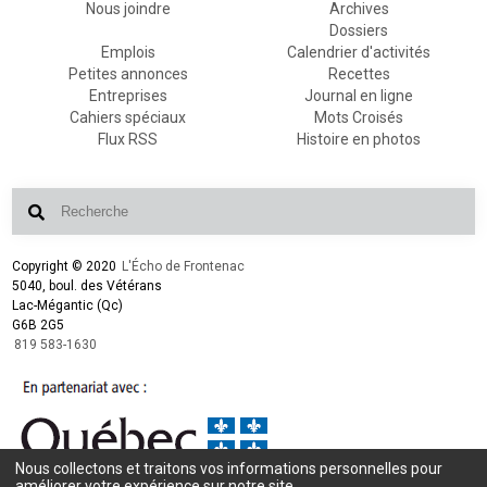
Nous joindre
Archives
Dossiers
Emplois
Calendrier d'activités
Petites annonces
Recettes
Entreprises
Journal en ligne
Cahiers spéciaux
Mots Croisés
Flux RSS
Histoire en photos
Copyright © 2020
L'Écho de Frontenac
5040, boul. des Vétérans
Lac-Mégantic (Qc)
G6B 2G5
819 583-1630
Nous collectons et traitons vos informations personnelles pour
Conception et design :
L'Écho de Frontenac
améliorer votre expérience sur notre site.