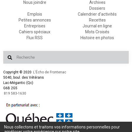
Nous joindre
Archives
Dossiers
Emplois
Calendrier d'activités
Petites annonces
Recettes
Entreprises
Journal en ligne
Cahiers spéciaux
Mots Croisés
Flux RSS
Histoire en photos
Copyright © 2020
L'Écho de Frontenac
5040, boul. des Vétérans
Lac-Mégantic (Qc)
G6B 2G5
819 583-1630
Nous collectons et traitons vos informations personnelles pour
Conception et design :
L'Écho de Frontenac
améliorer votre expérience sur notre site.