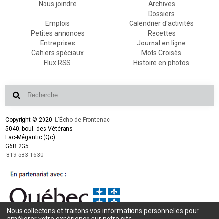
Nous joindre
Archives
Dossiers
Emplois
Calendrier d'activités
Petites annonces
Recettes
Entreprises
Journal en ligne
Cahiers spéciaux
Mots Croisés
Flux RSS
Histoire en photos
Copyright © 2020
L'Écho de Frontenac
5040, boul. des Vétérans
Lac-Mégantic (Qc)
G6B 2G5
819 583-1630
Nous collectons et traitons vos informations personnelles pour
Conception et design :
L'Écho de Frontenac
améliorer votre expérience sur notre site.