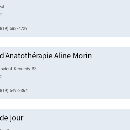
val
c
819) 583-4729
d'Anatothérapie Aline Morin
résident-Kennedy #3
c
819) 549-2364
de jour