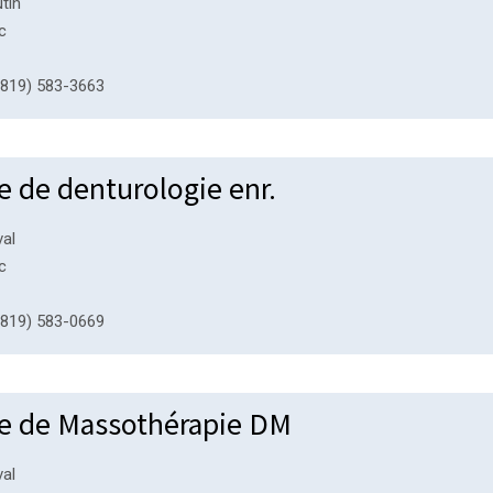
tin
c
819) 583-3663
e de denturologie enr.
val
c
819) 583-0669
ue de Massothérapie DM
val