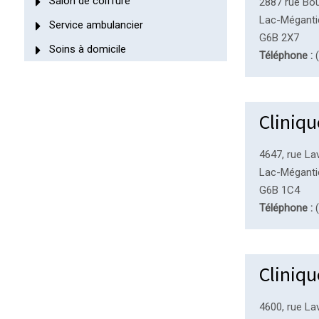
Salon de coiffure
2887 rue Bou
Lac-Méganti
Service ambulancier
G6B 2X7
Soins à domicile
Téléphone :
(
Cliniqu
4647, rue La
Lac-Méganti
G6B 1C4
Téléphone :
(
Cliniq
4600, rue La