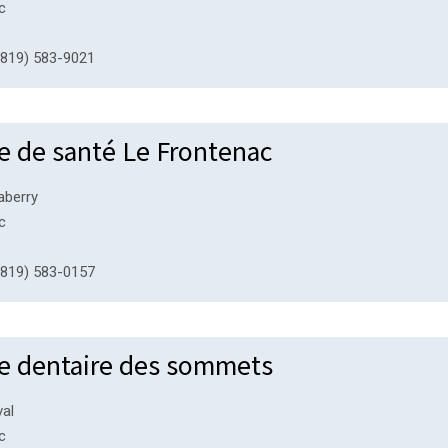
c
819) 583-9021
e de santé Le Frontenac
aberry
c
819) 583-0157
ue dentaire des sommets
val
c