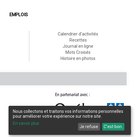
EMPLOIS
Calendrier d'activités
Recettes
Journal en ligne
Mots Croisés
Histoire en photos
Nous collectons et traitons vos informations personnelles
pour améliorer votre expérience sur notre site.
Conception et design :
L'Écho de Frontenac
En savoir plus
Je refuse
C'est bon.
Intégration et programmation :
LogiACTION