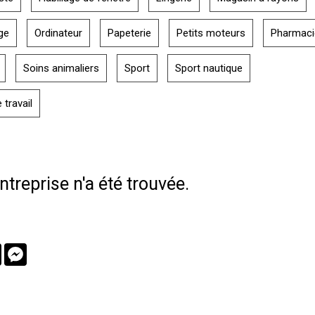
ge
Ordinateur
Papeterie
Petits moteurs
Pharmaci
Soins animaliers
Sport
Sport nautique
travail
treprise n'a été trouvée.
book
Twitter
Messenger