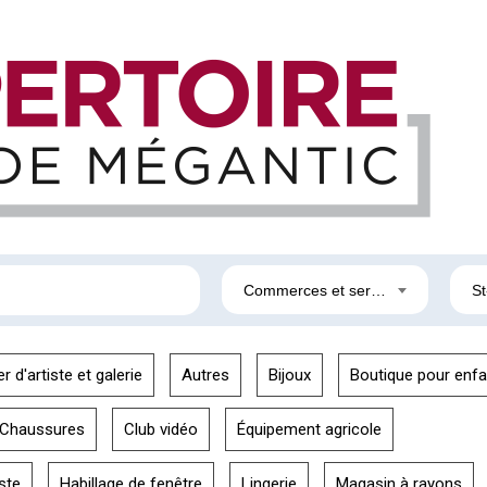
Commerces et services
St
er d'artiste et galerie
Autres
Bijoux
Boutique pour enfa
Chaussures
Club vidéo
Équipement agricole
ste
Habillage de fenêtre
Lingerie
Magasin à rayons