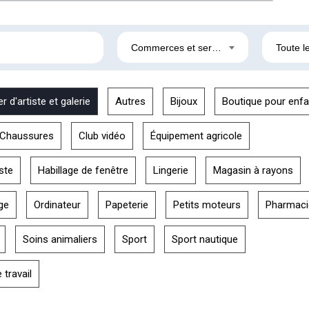
Commerces et services
Toute le
er d'artiste et galerie
Autres
Bijoux
Boutique pour enfa
Chaussures
Club vidéo
Équipement agricole
ste
Habillage de fenêtre
Lingerie
Magasin à rayons
ge
Ordinateur
Papeterie
Petits moteurs
Pharmaci
Soins animaliers
Sport
Sport nautique
travail