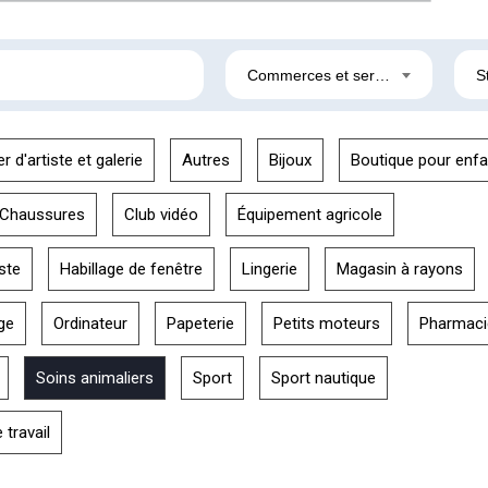
Commerces et services
S
er d'artiste et galerie
Autres
Bijoux
Boutique pour enfa
Chaussures
Club vidéo
Équipement agricole
ste
Habillage de fenêtre
Lingerie
Magasin à rayons
ge
Ordinateur
Papeterie
Petits moteurs
Pharmaci
Soins animaliers
Sport
Sport nautique
travail