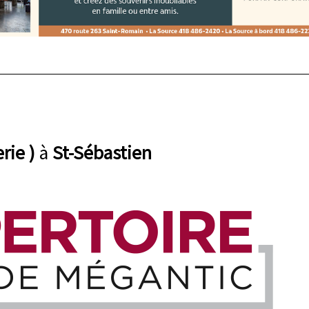
rie )
à
St-Sébastien