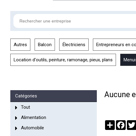
Autres
Balcon
Électriciens
Entrepreneurs en co
Location d'outils, peinture, ramonage, pieux, plans
Menui
Aucune en
Catégories
Tout
Alimentation
Partager
Face
Automobile