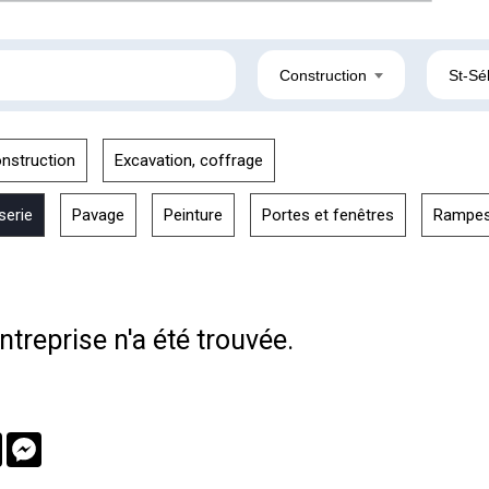
Construction
St-Sé
nstruction
Excavation, coffrage
serie
Pavage
Peinture
Portes et fenêtres
Rampe
treprise n'a été trouvée.
book
Twitter
Messenger