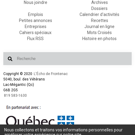
Nous joindre
Archives
Dossiers
Emplois
Calendrier d'activités
Petites annonces
Recettes
Entreprises
Journal en ligne
Cahiers spéciaux
Mots Croisés
Flux RSS
Histoire en photos
Copyright © 2020
L'Écho de Frontenac
5040, boul. des Vétérans
Lac-Mégantic (Qc)
G6B 2G5
819 583-1630
Nous collectons et traitons vos informations personnelles pour
Conception et design :
L'Écho de Frontenac
améliorer votre expérience sur notre site.