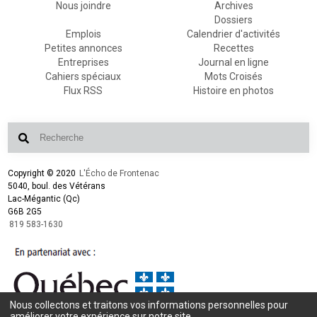
Nous joindre
Archives
Dossiers
Emplois
Calendrier d'activités
Petites annonces
Recettes
Entreprises
Journal en ligne
Cahiers spéciaux
Mots Croisés
Flux RSS
Histoire en photos
Copyright © 2020
L'Écho de Frontenac
5040, boul. des Vétérans
Lac-Mégantic (Qc)
G6B 2G5
819 583-1630
Nous collectons et traitons vos informations personnelles pour
Conception et design :
L'Écho de Frontenac
améliorer votre expérience sur notre site.