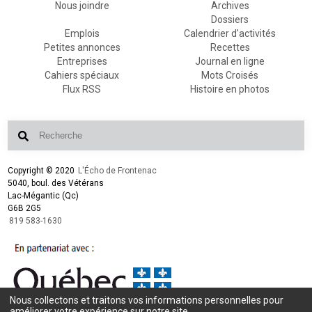
Nous joindre
Archives
Dossiers
Emplois
Calendrier d'activités
Petites annonces
Recettes
Entreprises
Journal en ligne
Cahiers spéciaux
Mots Croisés
Flux RSS
Histoire en photos
Copyright © 2020
L'Écho de Frontenac
5040, boul. des Vétérans
Lac-Mégantic (Qc)
G6B 2G5
819 583-1630
Nous collectons et traitons vos informations personnelles pour
Conception et design :
L'Écho de Frontenac
améliorer votre expérience sur notre site.