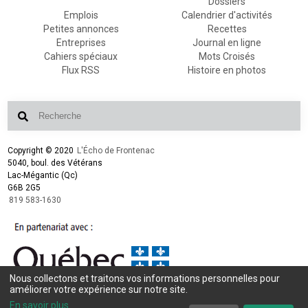
Dossiers
Emplois
Calendrier d'activités
Petites annonces
Recettes
Entreprises
Journal en ligne
Cahiers spéciaux
Mots Croisés
Flux RSS
Histoire en photos
Copyright © 2020
L'Écho de Frontenac
5040, boul. des Vétérans
Lac-Mégantic (Qc)
G6B 2G5
819 583-1630
Nous collectons et traitons vos informations personnelles pour
Conception et design :
L'Écho de Frontenac
améliorer votre expérience sur notre site.
Intégration et programmation :
LogiACTION
En savoir plus