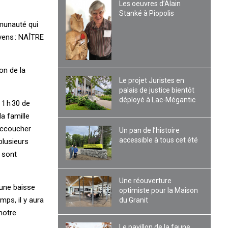
Les oeuvres d’Alain
Stanké à Piopolis
mmunauté qui
yens : ­NAÎTRE
on de la
Le projet Juristes en
palais de justice bientôt
déployé à Lac-Mégantic
1 h 30 de
a famille
 Accoucher
Un pan de l’histoire
accessible à tous cet été
plusieurs
 sont
Une réouverture
 une baisse
optimiste pour la Maison
mps, il y aura
du Granit
notre
Le pavillon de la faune