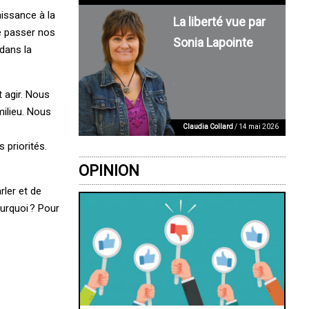
issance à la
La liberté vue par
de passer nos
Sonia Lapointe
dans la
t agir. Nous
ilieu. Nous
Claudia Collard
/ 14 mai 2026
 priorités.
OPINION
rler et de
rquoi ? ­Pour