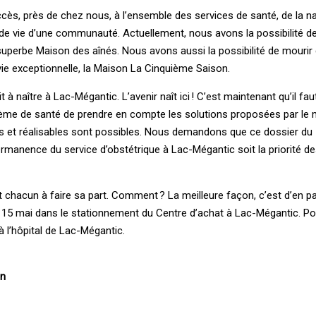
cès, près de chez nous, à l’ensemble des services de santé, de la na
ité de vie d’une communauté. Actuellement, nous avons la possibilité 
uperbe ­Maison des aînés. Nous avons aussi la possibilité de mourir 
e exceptionnelle, la ­Maison ­La ­Cinquième ­Saison.
à naître à ­Lac-Mégantic. L’avenir naît ici ! C’est maintenant qu’il fau
me de santé de prendre en compte les solutions proposées par le m
es et réalisables sont possibles. Nous demandons que ce dossier du
rmanence du service d’obstétrique à ­Lac-Mégantic soit la priorité des
chacun à faire sa part. Comment ? ­La meilleure façon, c’est d’en pa
5 mai dans le stationnement du ­Centre d’achat à ­Lac-Mégantic. Pou
 l’hôpital de ­Lac-Mégantic.
an