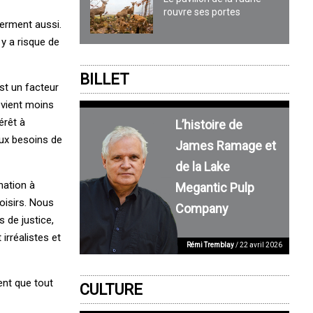
rouvre ses portes
ferment aussi.
y a risque de
BILLET
st un facteur
devient moins
érêt à
L’histoire de
aux besoins de
James Ramage et
de la Lake
nation à
Megantic Pulp
oisirs. Nous
Company
s de justice,
irréalistes et
Rémi Tremblay
/ 22 avril 2026
ent que tout
CULTURE