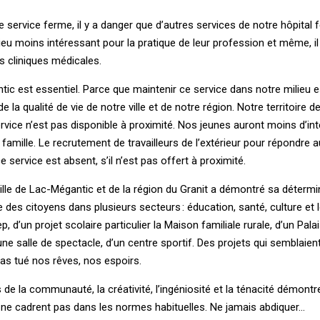
e service ferme, il y a danger que d’autres services de notre hôpital 
eu moins intéressant pour la pratique de leur profession et même, il 
 cliniques médicales.
ntic est essentiel. Parce que maintenir ce service dans notre milieu e
e la qualité de vie de notre ville et de notre région. Notre territoire 
ervice n’est pas disponible à proximité. Nos jeunes auront moins d’int
 famille. Le recrutement de travailleurs de l’extérieur pour répondre 
e service est absent, s’il n’est pas offert à proximité.
ville de ­Lac-Mégantic et de la région du ­Granit a démontré sa détermi
 des citoyens dans plusieurs secteurs : éducation, santé, culture et l
 d’un projet scolaire particulier la ­Maison familiale rurale, d’un ­Palai
’une salle de spectacle, d’un centre sportif. Des projets qui semblaient 
pas tué nos rêves, nos espoirs.
 de la communauté, la créativité, l’ingéniosité et la ténacité démontr
ne cadrent pas dans les normes habituelles. Ne jamais abdiquer…