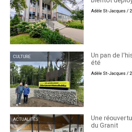
bientôt déplo
Adèle St-Jacques / 27
Un pan de l’hi
CULTURE
été
Adèle St-Jacques / 27
Une réouvertu
ACTUALITÉS
du Granit