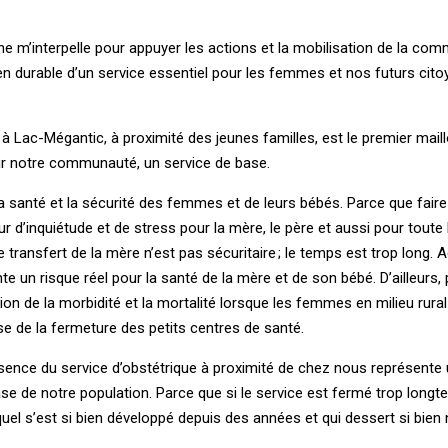
ne m’interpelle pour appuyer les actions et la mobilisation de la co
en durable d’un service essentiel pour les femmes et nos futurs cito
 à ­Lac-Mégantic, à proximité des jeunes familles, est le premier maill
ur notre communauté, un service de base.
a santé et la sécurité des femmes et de leurs bébés. Parce que faire 
 d’inquiétude et de stress pour la mère, le père et aussi pour toute l
e transfert de la mère n’est pas sécuritaire ; le temps est trop long.
te un risque réel pour la santé de la mère et de son bébé. D’ailleurs, 
 de la morbidité et la mortalité lorsque les femmes en milieu rural
 de la fermeture des petits centres de santé.
bsence du service d’obstétrique à proximité de chez nous représente
e de notre population. Parce que si le service est fermé trop longte
quel s’est si bien développé depuis des années et qui dessert si bien 