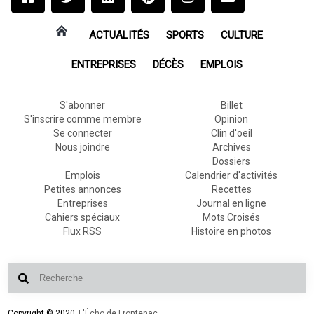
ACTUALITÉS
SPORTS
CULTURE
ENTREPRISES
DÉCÈS
EMPLOIS
S'abonner
Billet
S'inscrire comme membre
Opinion
Se connecter
Clin d'oeil
Nous joindre
Archives
Dossiers
Emplois
Calendrier d'activités
Petites annonces
Recettes
Entreprises
Journal en ligne
Cahiers spéciaux
Mots Croisés
Flux RSS
Histoire en photos
Copyright © 2020
L'Écho de Frontenac