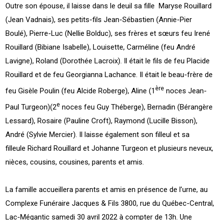
Outre son épouse, il laisse dans le deuil sa fille Maryse Rouillard
(Jean Vadnais), ses petits-fils Jean-Sébastien (Annie-Pier
Boulé), Pierre-Luc (Nellie Bolduc), ses frères et sœurs feu Irené
Rouillard (Bibiane Isabelle), Louisette, Carméline (feu André
Lavigne), Roland (Dorothée Lacroix). Il était le fils de feu Placide
Rouillard et de feu Georgianna Lachance. Il était le beau-frère de
ère
feu Gisèle Poulin (feu Alcide Roberge), Aline (1
noces Jean-
e
Paul Turgeon)(2
noces feu Guy Théberge), Bernadin (Bérangère
Lessard), Rosaire (Pauline Croft), Raymond (Lucille Bisson),
André (Sylvie Mercier). Il laisse également son filleul et sa
filleule Richard Rouillard et Johanne Turgeon et plusieurs neveux,
nièces, cousins, cousines, parents et amis.
La famille accueillera parents et amis en présence de l’urne, au
Complexe Funéraire Jacques & Fils 3800, rue du Québec-Central,
Lac-Mégantic samedi 30 avril 2022 à compter de 13h. Une