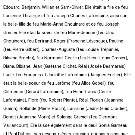
Edouard, Benjamin, Willian et Sam-Olivier. Elle était la fille de feu
Lucienne Thivierge et feu Joseph Charles Lafontaine, ainsi que
la belle-fille de feu Marie-Anne Chouinard et de feu Joseph
Grenier. Elle était la soeur de feu Marie-Jeanne (feu Ulric
Chouinard), feu Bertrand, Roger (Francine Lévesque), Pauline
(feu Pierre Gilbert), Charles-Auguste (feu Louise Trépanier,
Bibiane Brochu), feu Normand, Cécile (feu Henri-Louis Grenier),
Diane, Bibiane, Jean (Gaétane Cliche), Réal (Josée Desmarais),
Lucie, feu François et Jacinthe Lafontaine (Jacques Fortier). Elle
était la belle-soeur de feu Jérôme (feu Alice Gobeil), feu
Clémence (Gérard Lafontaine), feu Henri-Louis (Cécile
Lafontaine), Flore (feu Robert Plante), Réal, Florian (Jeannine
Guérin), Rollande (Pierre Poulin), Lauraine (Jean-Denis Cloutier),
Benoit (Jeannine Morin) et Solange Grenier (feu Clermont
Vaillancourt). Elle laisse également dans le deuil Sonia Garneau
et Paul Dubois, ses neveux, nièces, cousins, cousines ainsi que