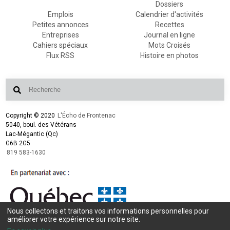
Dossiers
Emplois
Calendrier d'activités
Petites annonces
Recettes
Entreprises
Journal en ligne
Cahiers spéciaux
Mots Croisés
Flux RSS
Histoire en photos
Copyright © 2020
L'Écho de Frontenac
5040, boul. des Vétérans
Lac-Mégantic (Qc)
G6B 2G5
819 583-1630
Nous collectons et traitons vos informations personnelles pour
améliorer votre expérience sur notre site.
Conception et design :
L'Écho de Frontenac
Intégration et programmation :
LogiACTION