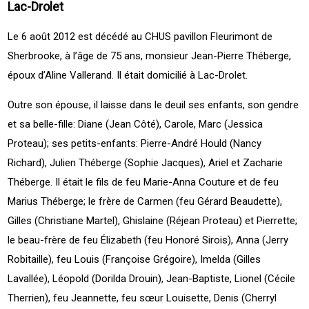
Lac-Drolet
Le 6 août 2012 est décédé au CHUS pavillon Fleurimont de
Sherbrooke, à l’âge de 75 ans, monsieur Jean-Pierre Théberge,
époux d’Aline Vallerand. Il était domicilié à Lac-Drolet.
Outre son épouse, il laisse dans le deuil ses enfants, son gendre
et sa belle-fille: Diane (Jean Côté), Carole, Marc (Jessica
Proteau); ses petits-enfants: Pierre-André Hould (Nancy
Richard), Julien Théberge (Sophie Jacques), Ariel et Zacharie
Théberge. Il était le fils de feu Marie-Anna Couture et de feu
Marius Théberge; le frère de Carmen (feu Gérard Beaudette),
Gilles (Christiane Martel), Ghislaine (Réjean Proteau) et Pierrette;
le beau-frère de feu Élizabeth (feu Honoré Sirois), Anna (Jerry
Robitaille), feu Louis (Françoise Grégoire), Imelda (Gilles
Lavallée), Léopold (Dorilda Drouin), Jean-Baptiste, Lionel (Cécile
Therrien), feu Jeannette, feu sœur Louisette, Denis (Cherryl