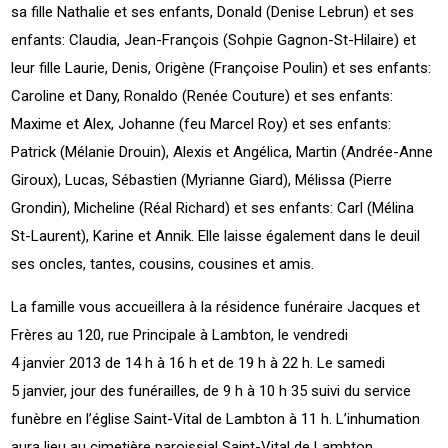
sa fille Nathalie et ses enfants, Donald (Denise Lebrun) et ses
enfants: Claudia, Jean-François (Sohpie Gagnon-St-Hilaire) et
leur fille Laurie, Denis, Origène (Françoise Poulin) et ses enfants:
Caroline et Dany, Ronaldo (Renée Couture) et ses enfants:
Maxime et Alex, Johanne (feu Marcel Roy) et ses enfants:
Patrick (Mélanie Drouin), Alexis et Angélica, Martin (Andrée-Anne
Giroux), Lucas, Sébastien (Myrianne Giard), Mélissa (Pierre
Grondin), Micheline (Réal Richard) et ses enfants: Carl (Mélina
St-Laurent), Karine et Annik. Elle laisse également dans le deuil
ses oncles, tantes, cousins, cousines et amis.
La famille vous accueillera à la résidence funéraire Jacques et
Frères au 120, rue Principale à Lambton, le vendredi
4 janvier 2013 de 14 h à 16 h et de 19 h à 22 h. Le samedi
5 janvier, jour des funérailles, de 9 h à 10 h 35 suivi du service
funèbre en l’église Saint-Vital de Lambton à 11 h. L’inhumation
aura lieu au cimetière paroissial Saint-Vital de Lambton.