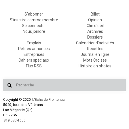
S'abonner
Billet
S'inscrire comme membre
Opinion
Se connecter
Clin d'oeil
Nous joindre
Archives
Dossiers
Emplois
Calendrier d'activités
Petites annonces
Recettes
Entreprises
Journal en ligne
Cahiers spéciaux
Mots Croisés
Flux RSS
Histoire en photos
Copyright © 2020
L'Écho de Frontenac
5040, boul. des Vétérans
Lac-Mégantic (Qc)
G6B 2G5
819 583-1630