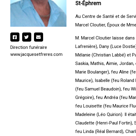
St-Éphrem
Au Centre de Santé et de Servi
Marcel Cloutier, Époux de Mme
M. Marcel Cloutier laisse dans
Lafrenière), Dany (Luce Dostie
Direction funéraire
www.jacquesetfreres.com
Mélanie (Christian Labbé) et P
Saskia, Mathis, Aimie, Jordan, e
Marie Boulanger), feu Aline (fe
Maurice), Isabelle (feu Roland 
(feu Samuel Beaudoin), feu Wil
Grégoire), feu Andréa (feu Mar
feu Louisette (feu Maurice Flu
Madeleine (Léo Quirion). Il étai
Claudette (Henri-Paul Fortin),
feu Linda (Réal Bernard), Charl