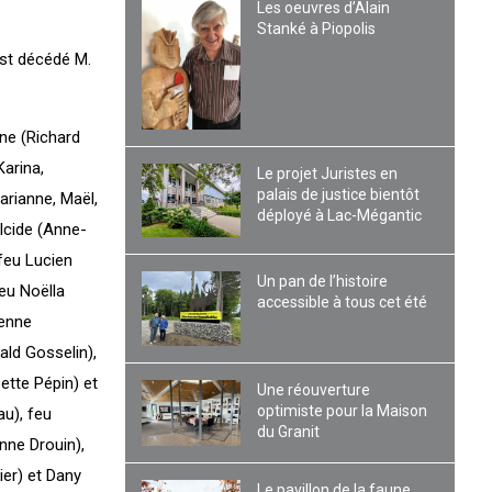
Les oeuvres d’Alain
Stanké à Piopolis
est décédé M.
ine (Richard
Karina,
Le projet Juristes en
palais de justice bientôt
arianne, Maël,
déployé à Lac-Mégantic
Alcide (Anne-
(feu Lucien
Un pan de l’histoire
feu Noëlla
accessible à tous cet été
ienne
ald Gosselin),
ette Pépin) et
Une réouverture
optimiste pour la Maison
au), feu
du Granit
nne Drouin),
ier) et Dany
Le pavillon de la faune