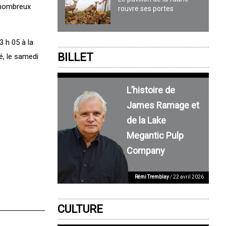
e nombreux
rouvre ses portes
3 h 05 à la
BILLET
é, le samedi
L’histoire de
James Ramage et
de la Lake
Megantic Pulp
Company
Rémi Tremblay
/ 22 avril 2026
CULTURE