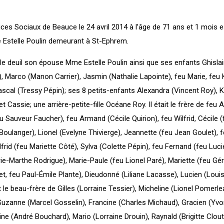
ces Sociaux de Beauce le 24 avril 2014 à l’âge de 71 ans et 1 mois 
 Estelle Poulin demeurant à St-Ephrem.
 le deuil son épouse Mme Estelle Poulin ainsi que ses enfants Ghisla
), Marco (Manon Carrier), Jasmin (Nathalie Lapointe), feu Marie, feu 
ascal (Tressy Pépin); ses 8 petits-enfants Alexandra (Vincent Roy), K
t Cassie; une arrière-petite-fille Océane Roy. Il était le frère de feu 
u Sauveur Faucher), feu Armand (Cécile Quirion), feu Wilfrid, Cécile 
Boulanger), Lionel (Evelyne Thivierge), Jeannette (feu Jean Goulet), 
frid (feu Mariette Côté), Sylva (Colette Pépin), feu Fernand (feu Luc
ie-Marthe Rodrigue), Marie-Paule (feu Lionel Paré), Mariette (feu Gér
et, feu Paul-Émile Plante), Dieudonné (Liliane Lacasse), Lucien (Louis
t le beau-frère de Gilles (Lorraine Tessier), Micheline (Lionel Pomerle
 Suzanne (Marcel Gosselin), Francine (Charles Michaud), Gracien (Yvo
ine (André Bouchard), Mario (Lorraine Drouin), Raynald (Brigitte Clout