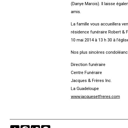
(Danye Marois). Il laisse égal
amis.
La famille vous accueillera ven
résidence funéraire Robert & F
10 mai 2014 à 13 h 30 à l’égli
Nos plus sincères condoléance
Direction funéraire
Centre Funéraire
Jacques & Frères Inc.
La Guadeloupe
www.jacquesetfreres.com
Partager
Facebook
Twitter
Messenger