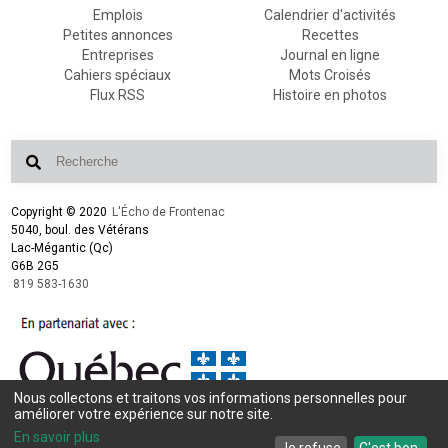
Emplois
Calendrier d'activités
Petites annonces
Recettes
Entreprises
Journal en ligne
Cahiers spéciaux
Mots Croisés
Flux RSS
Histoire en photos
Copyright © 2020
L'Écho de Frontenac
5040, boul. des Vétérans
Lac-Mégantic (Qc)
G6B 2G5
819 583-1630
Nous collectons et traitons vos informations personnelles pour
Conception et design :
L'Écho de Frontenac
améliorer votre expérience sur notre site.
Intégration et programmation :
LogiACTION
En savoir plus