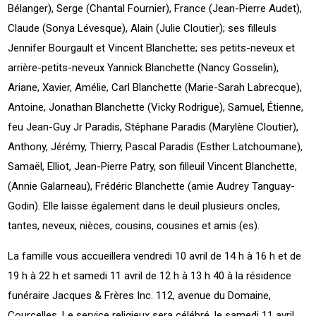
Bélanger), Serge (Chantal Fournier), France (Jean-Pierre Audet),
Claude (Sonya Lévesque), Alain (Julie Cloutier); ses filleuls
Jennifer Bourgault et Vincent Blanchette; ses petits-neveux et
arrière-petits-neveux Yannick Blanchette (Nancy Gosselin),
Ariane, Xavier, Amélie, Carl Blanchette (Marie-Sarah Labrecque),
Antoine, Jonathan Blanchette (Vicky Rodrigue), Samuel, Étienne,
feu Jean-Guy Jr Paradis, Stéphane Paradis (Marylène Cloutier),
Anthony, Jérémy, Thierry, Pascal Paradis (Esther Latchoumane),
Samaël, Elliot, Jean-Pierre Patry, son filleuil Vincent Blanchette,
(Annie Galarneau), Frédéric Blanchette (amie Audrey Tanguay-
Godin). Elle laisse également dans le deuil plusieurs oncles,
tantes, neveux, nièces, cousins, cousines et amis (es).
La famille vous accueillera vendredi 10 avril de 14 h à 16 h et de
19 h à 22 h et samedi 11 avril de 12 h à 13 h 40 à la résidence
funéraire Jacques & Frères Inc. 112, avenue du Domaine,
Courcelles. Le service religieux sera célébré, le samedi 11 avril