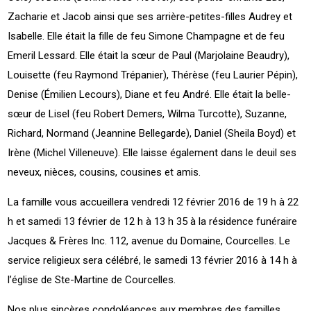
Zacharie et Jacob ainsi que ses arrière-petites-filles Audrey et
Isabelle. Elle était la fille de feu Simone Champagne et de feu
Emeril Lessard. Elle était la sœur de Paul (Marjolaine Beaudry),
Louisette (feu Raymond Trépanier), Thérèse (feu Laurier Pépin),
Denise (Émilien Lecours), Diane et feu André. Elle était la belle-
sœur de Lisel (feu Robert Demers, Wilma Turcotte), Suzanne,
Richard, Normand (Jeannine Bellegarde), Daniel (Sheila Boyd) et
Irène (Michel Villeneuve). Elle laisse également dans le deuil ses
neveux, nièces, cousins, cousines et amis.
La famille vous accueillera vendredi 12 février 2016 de 19 h à 22
h et samedi 13 février de 12 h à 13 h 35 à la résidence funéraire
Jacques & Frères Inc. 112, avenue du Domaine, Courcelles. Le
service religieux sera célébré, le samedi 13 février 2016 à 14 h à
l’église de Ste-Martine de Courcelles.
Nos plus sincères condoléances aux membres des familles