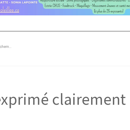
Les citoyens ont exprimé clairement leur attachement
exprimé clairement