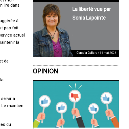
 lire dans
La liberté vue par
Sonia Lapointe
suggérée à
t pas fait
ervice actuel.
aintenir la
Claudia Collard
/ 14 mai 2026
et de
OPINION
la
servir à
. Le maintien
ues du