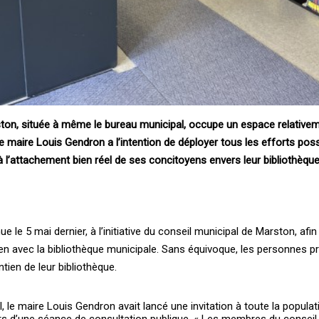
ton, située à même le bureau municipal, occupe un espace relativeme
 le maire Louis Gendron a l’intention de déployer tous les efforts pos
r à l’attachement bien réel de ses concitoyens envers leur bibliothèque
e le 5 mai dernier, à l’initiative du conseil municipal de Marston, afi
lien avec la bibliothèque municipale. Sans équivoque, les personnes 
ien de leur bibliothèque.
l, le maire Louis Gendron avait lancé une invitation à toute la populat
rs d’une séance de consultation publique. « Les membres du conseil