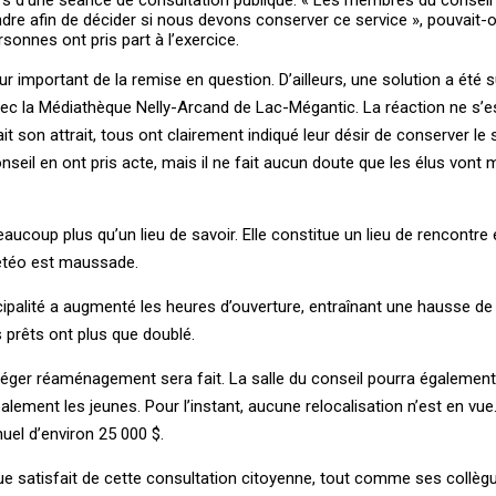
e afin de décider si nous devons conserver ce service », pouvait-on
nnes ont pris part à l’exercice.
r important de la remise en question. D’ailleurs, une solution a été 
vec la Médiathèque Nelly-Arcand de Lac-Mégantic. La réaction ne s’es
t son attrait, tous ont clairement indiqué leur désir de conserver le s
il en ont pris acte, mais il ne fait aucun doute que les élus vont m
eaucoup plus qu’un lieu de savoir. Elle constitue un lieu de rencontre 
météo est maussade.
cipalité a augmenté les heures d’ouverture, entraînant une hausse de 
s prêts ont plus que doublé.
 léger réaménagement sera fait. La salle du conseil pourra également 
alement les jeunes. Pour l’instant, aucune relocalisation n’est en vue
uel d’environ 25 000 $.
e satisfait de cette consultation citoyenne, tout comme ses collèg