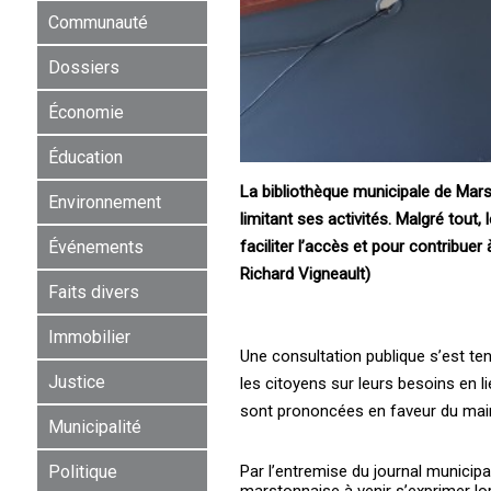
Communauté
Dossiers
Économie
Éducation
La bibliothèque municipale de Mars
Environnement
limitant ses activités. Malgré tout,
Événements
faciliter l’accès et pour contribue
Richard Vigneault)
Faits divers
Immobilier
Une consultation publique s’est tenu
Justice
les citoyens sur leurs besoins en 
sont prononcées en faveur du maint
Municipalité
Politique
Par l’entremise du journal municipa
marstonnaise à venir s’exprimer lo