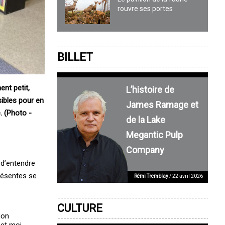
rouvre ses portes
BILLET
nt petit,
L’histoire de
sibles pour en
James Ramage et
. (Photo -
de la Lake
Megantic Pulp
Company
n d’entendre
présentes se
Rémi Tremblay
/ 22 avril 2026
CULTURE
ion
 et moi-