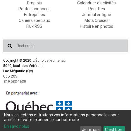
Emplois
Calendrier d'activités
Petites annonces
Recettes
Entreprises
Journal en ligne
Cahiers spéciaux
Mots Croisés
Flux RSS
Histoire en photos
Copyright © 2020
L'Écho de Frontenac
5040, boul. des Vétérans
Lac-Mégantic (Qc)
G6B 2G5
819 583-1630
Nous collectons et traitons vos informations personnelles pour
Conception et design :
L'Écho de Frontenac
améliorer votre expérience sur notre site.
Intégration et programmation :
LogiACTION
En savoir plus
Je refuse
C'est bon.