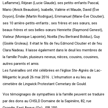
Laflamme), Réjean (Lucie Glaude); ses petits-enfants Pascal,
Mario (Anick Beaudoin), Isabelle, Valérie et Maude, David (Ève
Doyon), Émilie (Martin Rodrigue), Emmanuel (Marie-Ève Cloutier);
ses 10 arrière-petits-enfants ; ses frères et ses sœurs, ses
beaux-frères et ses belles-sœurs Henriette (Raymond Genest),
Viateur (Monique Lapointe), Noëlla (feu Bertrand Bolduc), Guy
(Gisèle Groleau). Il était le fils de feu Edmond Cloutier et de feu
Clara Nadeau. Il laisse également dans le deuil les membres de
la famille Poulin, plusieurs neveux, nièces, cousins, cousines,
autres parents et amis.
Les funérailles ont été célébrées en l’église Ste-Agnès de Lac-
Mégantic le jeudi 26 mai 2016 . L’inhumation a eu lieu au
cimetière de Lingwick Protestant Cemetary de Gould.
Vos témoignages de sympathies à la famille peuvent se traduire
par des dons au CHSLD Domaine de la Sapinière, 82, rue
Grondin, East Angus (Qc), J0B 1R0.