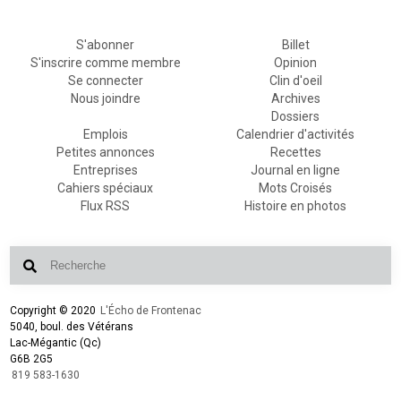
S'abonner
Billet
S'inscrire comme membre
Opinion
Se connecter
Clin d'oeil
Nous joindre
Archives
Dossiers
Emplois
Calendrier d'activités
Petites annonces
Recettes
Entreprises
Journal en ligne
Cahiers spéciaux
Mots Croisés
Flux RSS
Histoire en photos
Copyright © 2020
L'Écho de Frontenac
5040, boul. des Vétérans
Lac-Mégantic (Qc)
G6B 2G5
819 583-1630