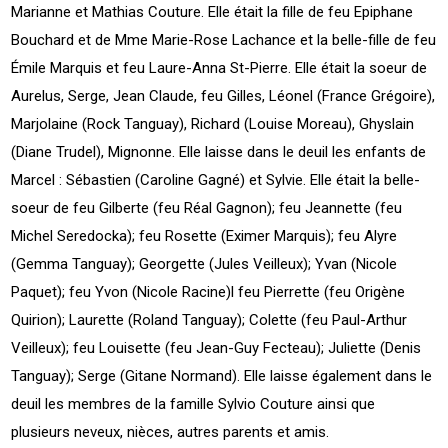
Marianne et Mathias Couture. Elle était la fille de feu Epiphane
Bouchard et de Mme Marie-Rose Lachance et la belle-fille de feu
Émile Marquis et feu Laure-Anna St-Pierre. Elle était la soeur de
Aurelus, Serge, Jean Claude, feu Gilles, Léonel (France Grégoire),
Marjolaine (Rock Tanguay), Richard (Louise Moreau), Ghyslain
(Diane Trudel), Mignonne. Elle laisse dans le deuil les enfants de
Marcel : Sébastien (Caroline Gagné) et Sylvie. Elle était la belle-
soeur de feu Gilberte (feu Réal Gagnon); feu Jeannette (feu
Michel Seredocka); feu Rosette (Eximer Marquis); feu Alyre
(Gemma Tanguay); Georgette (Jules Veilleux); Yvan (Nicole
Paquet); feu Yvon (Nicole Racine)l feu Pierrette (feu Origène
Quirion); Laurette (Roland Tanguay); Colette (feu Paul-Arthur
Veilleux); feu Louisette (feu Jean-Guy Fecteau); Juliette (Denis
Tanguay); Serge (Gitane Normand). Elle laisse également dans le
deuil les membres de la famille Sylvio Couture ainsi que
plusieurs neveux, nièces, autres parents et amis.