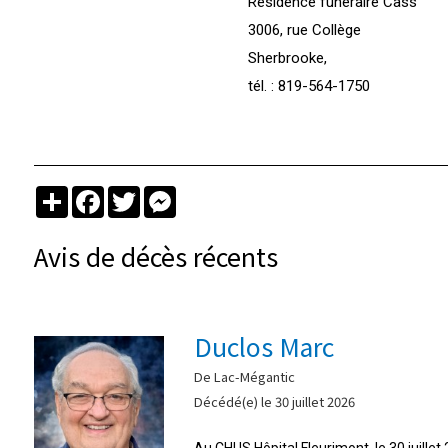
Résidence funéraire Cass
3006, rue Collège
Sherbrooke,
tél. : 819-564-1750
Partager
Facebook
Twitter
Messenger
Avis de décès récents
Duclos Marc
De Lac-Mégantic
Décédé(e) le 30 juillet 2026
Au CHUS Hôpital Fleurimont, le 30 juille