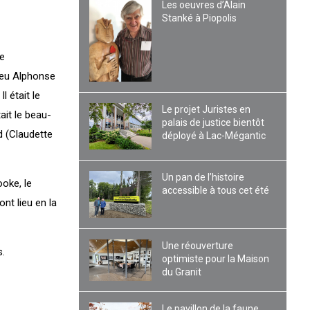
Les oeuvres d’Alain
Stanké à Piopolis
ne
e feu Alphonse
 était le
Le projet Juristes en
ait le beau-
palais de justice bientôt
d (Claudette
déployé à Lac-Mégantic
Un pan de l’histoire
ooke, le
accessible à tous cet été
nt lieu en la
Une réouverture
.
optimiste pour la Maison
du Granit
Le pavillon de la faune