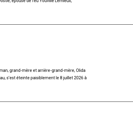
stie, épouse de feu Youville Lemieux,
aman, grand-mère et arrière-grand-mère, Olida
 s’est éteinte paisiblement le 8 juillet 2026 à