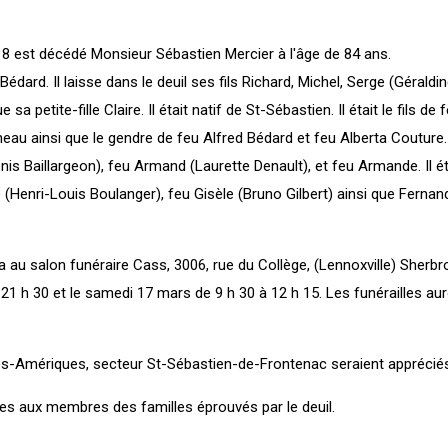
18 est décédé Monsieur Sébastien Mercier à l'âge de 84 ans.
Bédard. Il laisse dans le deuil ses fils Richard, Michel, Serge (Géraldi
sa petite-fille Claire. Il était natif de St-Sébastien. Il était le fils d
au ainsi que le gendre de feu Alfred Bédard et feu Alberta Couture. Il
is Baillargeon), feu Armand (Laurette Denault), et feu Armande. Il ét
(Henri-Louis Boulanger), feu Gisèle (Bruno Gilbert) ainsi que Fernan
a au salon funéraire Cass, 3006, rue du Collège, (Lennoxville) Sherbr
1 h 30 et le samedi 17 mars de 9 h 30 à 12 h 15. Les funérailles auro
s-Amériques, secteur St-Sébastien-de-Frontenac seraient appréciés
s aux membres des familles éprouvés par le deuil.